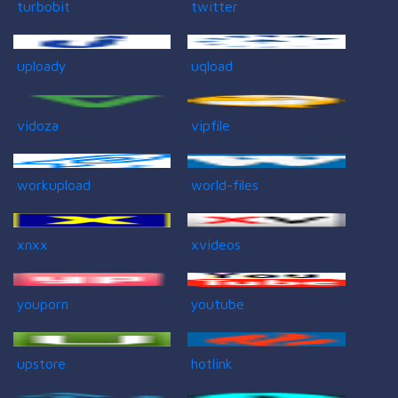
turbobit
twitter
uploady
uqload
vidoza
vipfile
workupload
world-files
xnxx
xvideos
youporn
youtube
upstore
hotlink