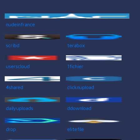
nudeinfrance
scribd
terabox
userscloud
1fichier
4shared
clicknupload
dailyuploads
ddownload
drop
elitefile