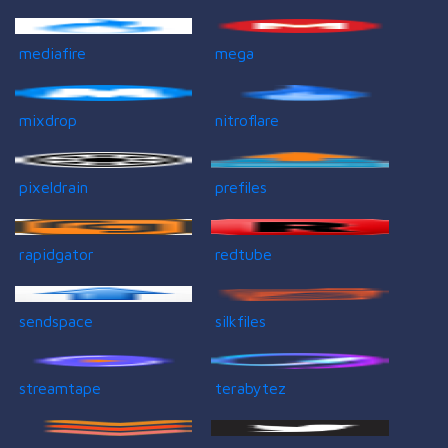
mediafire
mega
mixdrop
nitroflare
pixeldrain
prefiles
rapidgator
redtube
sendspace
silkfiles
streamtape
terabytez