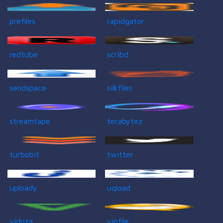
prefiles
rapidgator
redtube
scribd
sendspace
silkfiles
streamtape
terabytez
turbobit
twitter
uploady
uqload
vidoza
vipfile