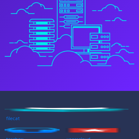
filecat
terabox
userscloud