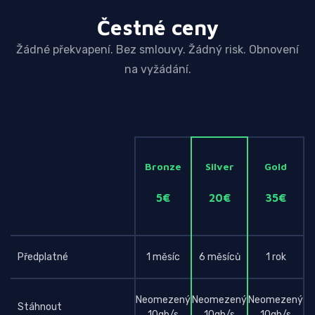
Čestné ceny
Žádné překvapení. Bez smlouvy. Žádný risk. Obnovení
na vyžádání.
Bronze
Silver
Gold
5€
20€
35€
Předplatné
1 měsíc
6 měsíců
1 rok
Neomezený
Neomezený
Neomezený
Stáhnout
10gb/s
10gb/s
10gb/s