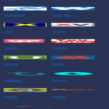
workupload
world-files
xnxx
xvideos
youporn
youtube
upstore
hotlink
uploadgig
filestore
tezfiles
rapidrar