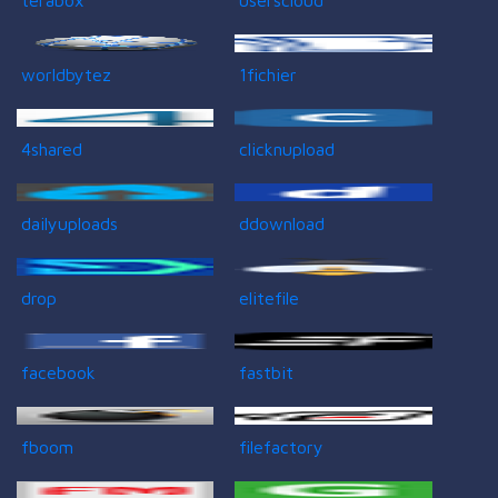
worldbytez
1fichier
4shared
clicknupload
dailyuploads
ddownload
drop
elitefile
facebook
fastbit
fboom
filefactory