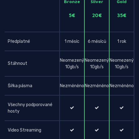
Bronze
Silver
Gold
5€
20€
35€
Předplatné
1 měsíc
6 měsíců
1 rok
Neomezený
Neomezený
Neomezený
Stáhnout
10gb/s
10gb/s
10gb/s
Šířka pásma
Nezměněno
Nezměněno
Nezměněno
Všechny podporované
hosty
Video Streaming