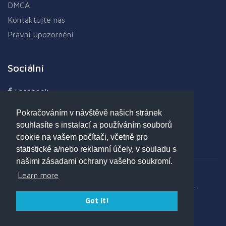
DMCA
Kontaktujte nás
Právní upozornění
Sociální
Facebook
Twitter
Pokračováním v návštěvě našich stránek
Linkedin
souhlasíte s instalací a používáním souborů
Google+
cookie na vašem počítači, včetně pro
statistické a/nebo reklamní účely, v souladu s
našimi zásadami ochrany vašeho soukromí.
Learn more
Copyright © 2017 - 2025 Opdeb.com - Všechna práva vyhrazena.
Got it!
Možnosti platby