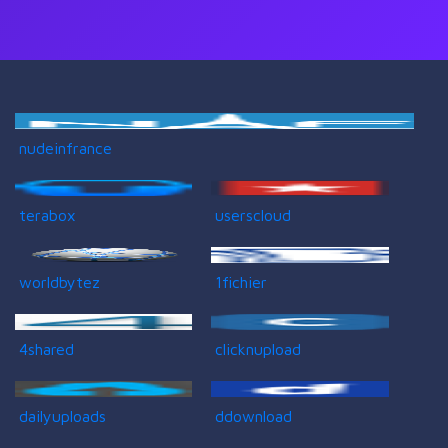
nudeinfrance
terabox
userscloud
worldbytez
1fichier
4shared
clicknupload
dailyuploads
ddownload