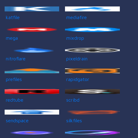
katfile
mediafire
mega
mixdrop
nitroflare
pixeldrain
prefiles
rapidgator
redtube
scribd
sendspace
silkfiles