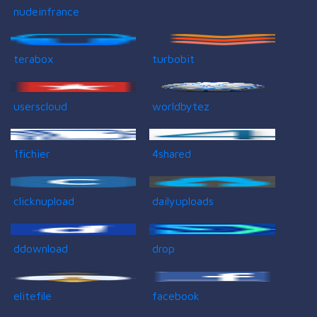
nudeinfrance
terabox
turbobit
userscloud
worldbytez
1fichier
4shared
clicknupload
dailyuploads
ddownload
drop
elitefile
facebook