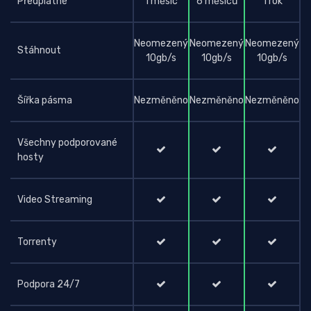
Předplatné
1 měsíc
6 měsíců
1 rok
Neomezený
Neomezený
Neomezený
Stáhnout
10gb/s
10gb/s
10gb/s
Šířka pásma
Nezměněno
Nezměněno
Nezměněno
Všechny podporované
hosty
Video Streaming
Torrenty
Podpora 24/7