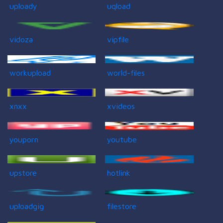
uploady
uqload
vidoza
vipfile
workupload
world-files
xnxx
xvideos
youporn
youtube
upstore
hotlink
uploadgig
filestore