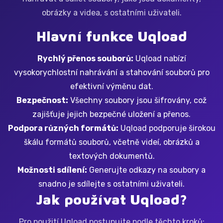
obrázky a videa, s ostatními uživateli.
Hlavní funkce Uqload
Rychlý přenos souborů:
Uqload nabízí
vysokorychlostní nahrávání a stahování souborů pro
efektivní výměnu dat.
Bezpečnost:
Všechny soubory jsou šifrovány, což
zajišťuje jejich bezpečné uložení a přenos.
Podpora různých formátů:
Uqload podporuje širokou
škálu formátů souborů, včetně videí, obrázků a
textových dokumentů.
Možnosti sdílení:
Generujte odkazy na soubory a
snadno je sdílejte s ostatními uživateli.
Jak používat Uqload?
Pro použití Uqload postupujte podle těchto kroků: