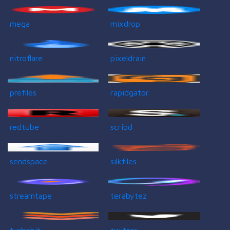
mega
mixdrop
nitroflare
pixeldrain
prefiles
rapidgator
redtube
scribd
sendspace
silkfiles
streamtape
terabytez
turbobit
twitter