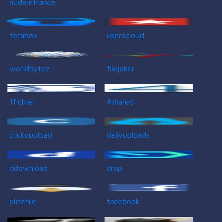
nudeinfrance
terabox
userscloud
worldbytez
filejoker
1fichier
4shared
clicknupload
dailyuploads
ddownload
drop
elitefile
facebook