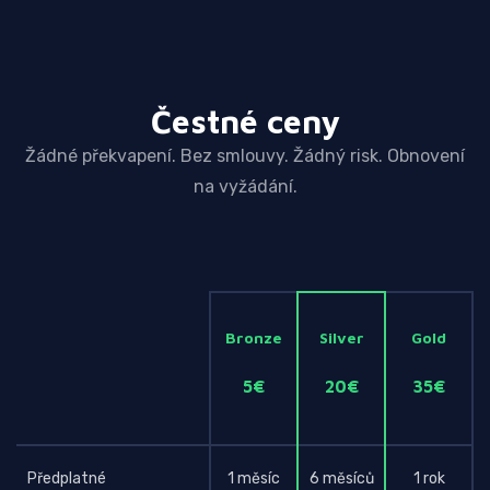
Čestné ceny
Žádné překvapení. Bez smlouvy. Žádný risk. Obnovení
na vyžádání.
Bronze
Silver
Gold
5€
20€
35€
Předplatné
1 měsíc
6 měsíců
1 rok