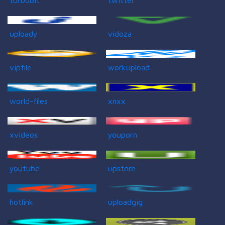
uploady
vidoza
vipfile
workupload
world-files
xnxx
xvideos
youporn
youtube
upstore
hotlink
uploadgig