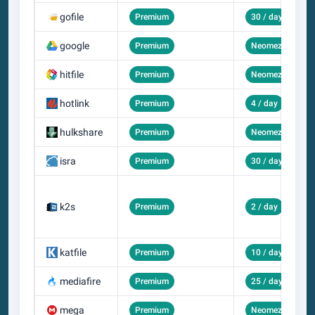
gofile
Premium
30 / day
google
Premium
Neomezený
hitfile
Premium
Neomezený
hotlink
Premium
4 / day
hulkshare
Premium
Neomezený
isra
Premium
30 / day
k2s
Premium
2 / day
katfile
Premium
10 / day
mediafire
Premium
25 / day
mega
Premium
Neomezený