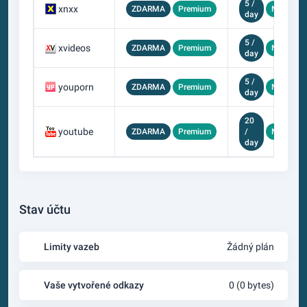
5 /
xnxx
ZDARMA
Premium
Neomeze
day
5 /
xvideos
ZDARMA
Premium
Neomeze
day
5 /
youporn
ZDARMA
Premium
Neomeze
day
20
youtube
ZDARMA
Premium
/
Neomeze
day
Stav účtu
Limity vazeb
Žádný plán
Vaše vytvořené odkazy
0 (0 bytes)