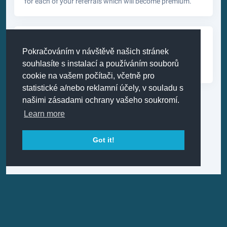
for each of your referrals which will become premium.
Torrents Up
Pokračováním v návštěvě našich stránek
2 years ago
souhlasíte s instalací a používáním souborů
Torrents are now available for all premium users.
cookie na vašem počítači, včetně pro
statistické a/nebo reklamní účely, v souladu s
našimi zásadami ochrany vašeho soukromí.
Learn more
Got it!