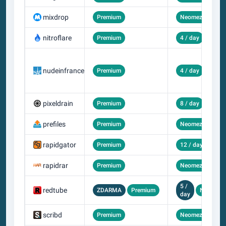
mixdrop
Premium
Neomezený
nitroflare
Premium
4 / day
nudeinfrance
Premium
4 / day
pixeldrain
Premium
8 / day
prefiles
Premium
Neomezený
rapidgator
Premium
12 / day
rapidrar
Premium
Neomezený
5 /
redtube
ZDARMA
Premium
Neomeze
day
scribd
Premium
Neomezený