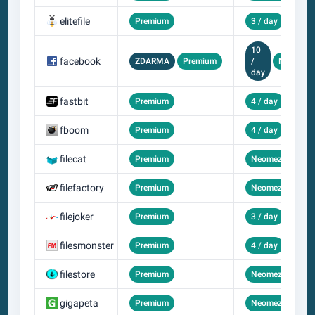
elitefile
Premium
3 / day
10
facebook
ZDARMA
Premium
/
Neomeze
day
fastbit
Premium
4 / day
fboom
Premium
4 / day
filecat
Premium
Neomezený
filefactory
Premium
Neomezený
filejoker
Premium
3 / day
filesmonster
Premium
4 / day
filestore
Premium
Neomezený
gigapeta
Premium
Neomezený