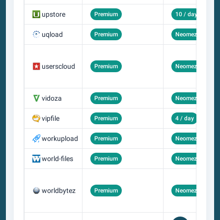
upstore
Premium
10 / day
uqload
Premium
Neomezený
userscloud
Premium
Neomezený
vidoza
Premium
Neomezený
vipfile
Premium
4 / day
workupload
Premium
Neomezený
world-files
Premium
Neomezený
worldbytez
Premium
Neomezený