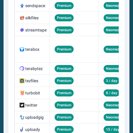
sendspace
Premium
Neomezený
silkfiles
Premium
Neomezený
streamtape
Premium
Neomezený
terabox
Premium
Neomezený
terabytez
Premium
Neomezený
tezfiles
Premium
3 / day
turbobit
Premium
8 / day
twitter
Premium
Neomezený
uploadgig
Premium
Neomezený
uploady
Premium
15 / day