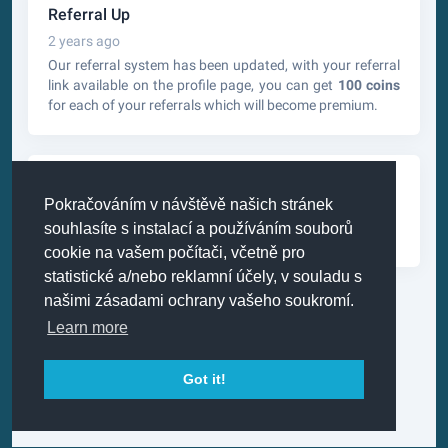
Referral Up
2 years ago
Our referral system has been updated, with your referral
link available on the profile page, you can get
100 coins
for each of your referrals which will become premium.
Torrents Up
Pokračováním v návštěvě našich stránek
2 years ago
souhlasíte s instalací a používáním souborů
Torrents are now available for all premium users.
cookie na vašem počítači, včetně pro
statistické a/nebo reklamní účely, v souladu s
našimi zásadami ochrany vašeho soukromí.
Learn more
Got it!