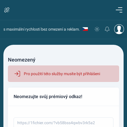
s maximální rychlostí bez omezení a reklam.
Neomezený
Pro použití této služby musíte být přihlášeni
Neomezujte svůj prémiový odkaz!